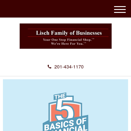
M
e
n
u
201-434-1170